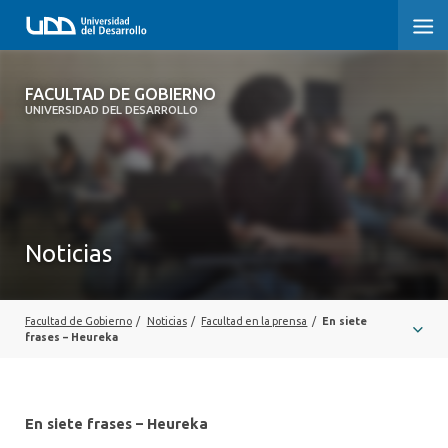
FACULTAD DE GOBIERNO
FACULTAD DE GOBIERNO
UNIVERSIDAD DEL DESARROLLO
INICIO
CARRERAS
CENTROS DE INVESTIGACIÓN
Noticias
POSTGRADOS Y EDUCACIÓN CONTINUA
EXTENSIÓN
Facultad de Gobierno
/
Noticias
/
Facultad en la prensa
/
En siete
frases – Heureka
ALUMNI
En siete frases – Heureka