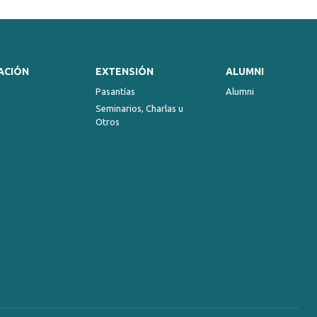
or
decrease
volume.
ACIÓN
EXTENSIÓN
ALUMNI
Pasantías
Alumni
Seminarios, Charlas u
Otros