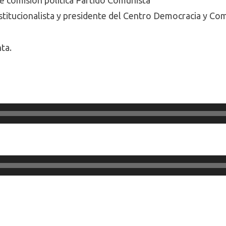
e comisión política Partido Comunista
stitucionalista y presidente del Centro Democracia y Co
ta.