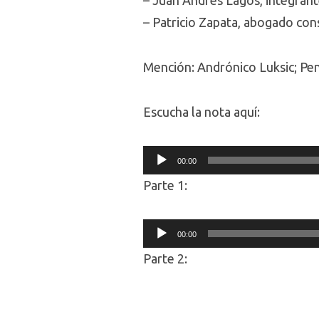
– Juan Andrés Lagos, integrant
– Patricio Zapata, abogado con
Mención: Andrónico Luksic; Pen
Escucha la nota aquí:
Audio
00:00
Player
Parte 1:
Audio
00:00
Player
Parte 2: