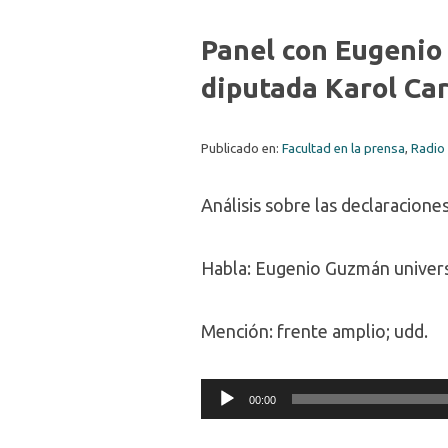
Panel con Eugenio 
diputada Karol Cari
Publicado en:
Facultad en la prensa
,
Radio 
Análisis sobre las declaracione
Habla: Eugenio Guzmán univers
Mención: frente amplio; udd.
Audio
00:00
Player