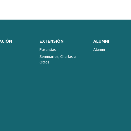
keys
to
increase
or
decrease
volume.
ACIÓN
EXTENSIÓN
ALUMNI
Pasantías
Alumni
Seminarios, Charlas u
Otros