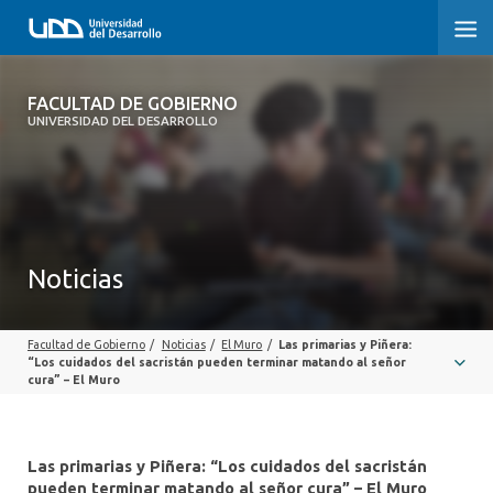
FACULTAD DE GOBIERNO
FACULTAD DE GOBIERNO
UNIVERSIDAD DEL DESARROLLO
INICIO
CARRERAS
CENTROS DE INVESTIGACIÓN
Noticias
POSTGRADOS Y EDUCACIÓN CONTINUA
Facultad de Gobierno
/
Noticias
/
El Muro
/
Las primarias y Piñera:
EXTENSIÓN
“Los cuidados del sacristán pueden terminar matando al señor
cura” – El Muro
ALUMNI
Las primarias y Piñera: “Los cuidados del sacristán
pueden terminar matando al señor cura” – El Muro