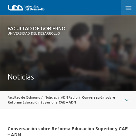
FACULTAD DE GOBIERNO
FACULTAD DE GOBIERNO
UNIVERSIDAD DEL DESARROLLO
INICIO
CARRERAS
CENTROS DE INVESTIGACIÓN
Noticias
POSTGRADOS Y EDUCACIÓN CONTINUA
EXTENSIÓN
Facultad de Gobierno
/
Noticias
/
ADN Radio
/
Conversación sobre
Reforma Educación Superior y CAE – ADN
ALUMNI
Conversación sobre Reforma Educación Superior y CAE
– ADN