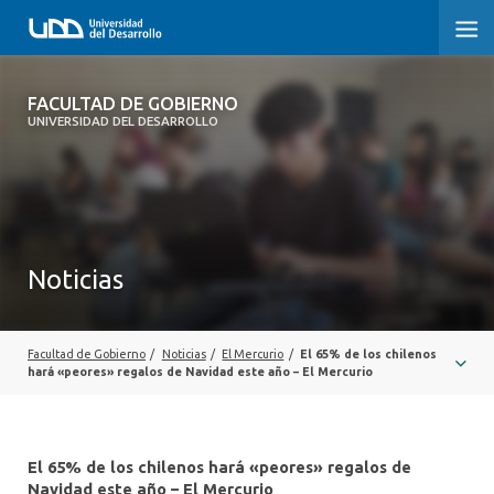
FACULTAD DE GOBIERNO
FACULTAD DE GOBIERNO
UNIVERSIDAD DEL DESARROLLO
INICIO
CARRERAS
CENTROS DE INVESTIGACIÓN
Noticias
POSTGRADOS Y EDUCACIÓN CONTINUA
EXTENSIÓN
Facultad de Gobierno
/
Noticias
/
El Mercurio
/
El 65% de los chilenos
hará «peores» regalos de Navidad este año – El Mercurio
ALUMNI
El 65% de los chilenos hará «peores» regalos de
Navidad este año – El Mercurio