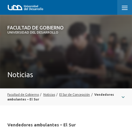
FACULTAD DE GOBIERNO
FACULTAD DE GOBIERNO
UNIVERSIDAD DEL DESARROLLO
INICIO
CARRERAS
CENTROS DE INVESTIGACIÓN
Noticias
POSTGRADOS Y EDUCACIÓN CONTINUA
EXTENSIÓN
Facultad de Gobierno
/
Noticias
/
El Sur de Concepción
/
Vendedores
ambulantes – El Sur
ALUMNI
Vendedores ambulantes – El Sur