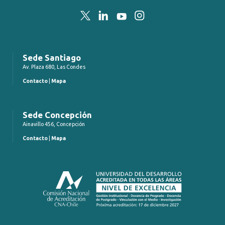
Twitter
LinkedIn
YouTube
Instagram
Sede Santiago
Av. Plaza 680, Las Condes
Contacto
|
Mapa
Sede Concepción
Ainavillo 456, Concepción
Contacto
|
Mapa