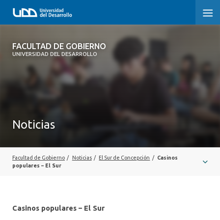
FACULTAD DE GOBIERNO
FACULTAD DE GOBIERNO
UNIVERSIDAD DEL DESARROLLO
INICIO
CARRERAS
CENTROS DE INVESTIGACIÓN
Noticias
POSTGRADOS Y EDUCACIÓN CONTINUA
EXTENSIÓN
Facultad de Gobierno
/
Noticias
/
El Sur de Concepción
/
Casinos
populares – El Sur
ALUMNI
Casinos populares – El Sur