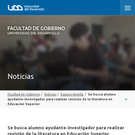
FACULTAD DE GOBIERNO
FACULTAD DE GOBIERNO
UNIVERSIDAD DEL DESARROLLO
INICIO
CARRERAS
CENTROS DE INVESTIGACIÓN
Noticias
POSTGRADOS Y EDUCACIÓN CONTINUA
Facultad de Gobierno
/
Noticias
/
Espacio Semilla
/
Se busca alumno
EXTENSIÓN
ayudante-investigador para realizar revisión de la literatura en
Educación Superior.
ALUMNI
Se busca alumno ayudante-investigador para realizar
revisión de la literatura en Educación Superior.