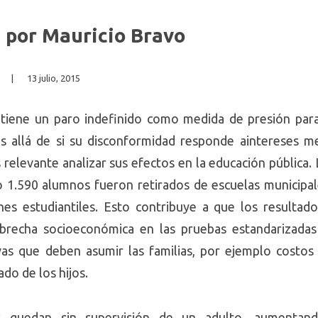
s por Mauricio Bravo
|
13 julio, 2015
tiene un paro indefinido como medida de presión para
ás allá de si su disconformidad responde aintereses m
s relevante analizar sus efectos en la educación pública.
 1.590 alumnos fueron retirados de escuelas municipales
nes estudiantiles. Esto contribuye a que los resultad
recha socioeconómica en las pruebas estandarizadas 
vas que deben asumir las familias, por ejemplo costos
do de los hijos.
s quedan sin supervisión de un adulto, aumentando