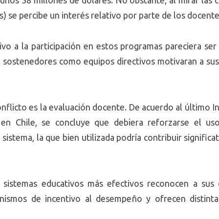
unos 38 millones de dólares. No obstante, al mirar las c
 se percibe un interés relativo por parte de los docente
o a la participación en estos programas pareciera ser la
o sostenedores como equipos directivos motivaran a sus 
conflicto es la evaluación docente. De acuerdo al último 
 en Chile, se concluye que debiera reforzarse el us
istema, la que bien utilizada podría contribuir signific
 sistemas educativos más efectivos reconocen a sus
ismos de incentivo al desempeño y ofrecen distintas