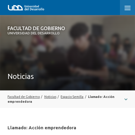
FACULTAD DE GOBIERNO
FACULTAD DE GOBIERNO
UNIVERSIDAD DEL DESARROLLO
INICIO
CARRERAS
CENTROS DE INVESTIGACIÓN
Noticias
POSTGRADOS Y EDUCACIÓN CONTINUA
EXTENSIÓN
Facultad de Gobierno
/
Noticias
/
Espacio Semilla
/
Llamado: Acción
emprendedora
ALUMNI
Llamado: Acción emprendedora