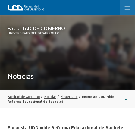
FACULTAD DE GOBIERNO
FACULTAD DE GOBIERNO
UNIVERSIDAD DEL DESARROLLO
INICIO
CARRERAS
CENTROS DE INVESTIGACIÓN
Noticias
POSTGRADOS Y EDUCACIÓN CONTINUA
EXTENSIÓN
Facultad de Gobierno
/
Noticias
/
El Mercurio
/
Encuesta UDD mide
Reforma Educacional de Bachelet
ALUMNI
Encuesta UDD mide Reforma Educacional de Bachelet