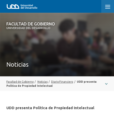
FACULTAD DE GOBIERNO
FACULTAD DE GOBIERNO
UNIVERSIDAD DEL DESARROLLO
INICIO
CARRERAS
CENTROS DE INVESTIGACIÓN
Noticias
POSTGRADOS Y EDUCACIÓN CONTINUA
EXTENSIÓN
Facultad de Gobierno
/
Noticias
/
Diario Financiero
/
UDD presenta
Política de Propiedad Intelectual
ALUMNI
UDD presenta Política de Propiedad Intelectual