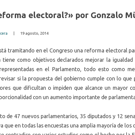
reforma electoral?» por Gonzalo M
rcera
|
19 agosto, 2014
stá tramitando en el Congreso una reforma electoral par
 tiene como objetivos declarados mejorar la igualdad 
 representadas en el Parlamento, todo esto como me
l revisar si la propuesta del gobierno cumple con lo qu
ores que dificultan o impiden que alcance un mayor co
porcionalidad con un aumento importante de parlamenta
o de 47 nuevos parlamentarios, 35 diputados y 12 senado
a que en todas las encuestas una amplia mayoría de los
se contradice con varios estudios como el hecho por la 