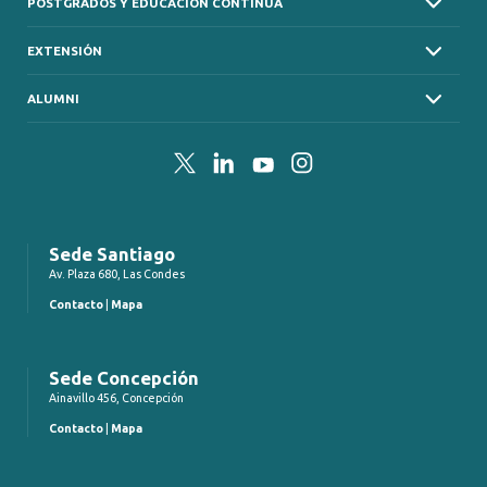
POSTGRADOS Y EDUCACIÓN CONTINUA
EXTENSIÓN
ALUMNI
Twitter
LinkedIn
YouTube
Instagram
Sede Santiago
Av. Plaza 680, Las Condes
Contacto
|
Mapa
Sede Concepción
Ainavillo 456, Concepción
Contacto
|
Mapa