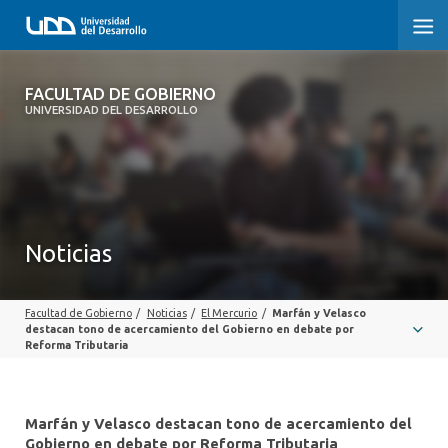
FACULTAD DE GOBIERNO
FACULTAD DE GOBIERNO
UNIVERSIDAD DEL DESARROLLO
INICIO
CARRERAS
CENTROS DE INVESTIGACIÓN
Noticias
POSTGRADOS Y EDUCACIÓN CONTINUA
Facultad de Gobierno
/
Noticias
/
El Mercurio
/
Marfán y Velasco
EXTENSIÓN
destacan tono de acercamiento del Gobierno en debate por
Reforma Tributaria
ALUMNI
Marfán y Velasco destacan tono de acercamiento del
Gobierno en debate por Reforma Tributaria