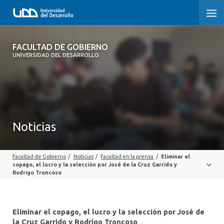
FACULTAD DE GOBIERNO
FACULTAD DE GOBIERNO
UNIVERSIDAD DEL DESARROLLO
INICIO
CARRERAS
CENTROS DE INVESTIGACIÓN
Noticias
POSTGRADOS Y EDUCACIÓN CONTINUA
Facultad de Gobierno
/
Noticias
/
Facultad en la prensa
/
Eliminar el
EXTENSIÓN
copago, el lucro y la selección por José de la Cruz Garrido y
Rodrigo Troncoso
ALUMNI
Eliminar el copago, el lucro y la selección por José de
la Cruz Garrido y Rodrigo Troncoso