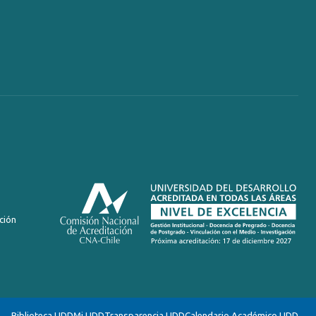
ción
Biblioteca UDD
Mi UDD
Transparencia UDD
Calendario Académico UDD