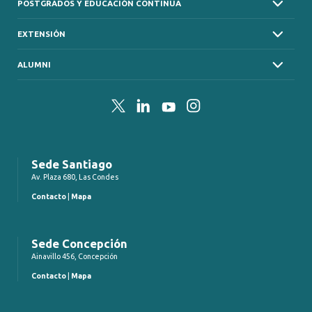
POSTGRADOS Y EDUCACIÓN CONTINUA
EXTENSIÓN
ALUMNI
Twitter
LinkedIn
YouTube
Instagram
Sede Santiago
Av. Plaza 680, Las Condes
Contacto
|
Mapa
Sede Concepción
Ainavillo 456, Concepción
Contacto
|
Mapa