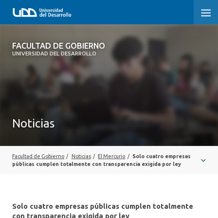
FACULTAD DE GOBIERNO
FACULTAD DE GOBIERNO
UNIVERSIDAD DEL DESARROLLO
INICIO
CARRERAS
CENTROS DE INVESTIGACIÓN
Noticias
POSTGRADOS Y EDUCACIÓN CONTINUA
EXTENSIÓN
Facultad de Gobierno
/
Noticias
/
El Mercurio
/
Solo cuatro empresas
públicas cumplen totalmente con transparencia exigida por ley
ALUMNI
Solo cuatro empresas públicas cumplen totalmente
con transparencia exigida por ley