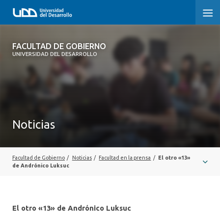
FACULTAD DE GOBIERNO
FACULTAD DE GOBIERNO
UNIVERSIDAD DEL DESARROLLO
INICIO
CARRERAS
CENTROS DE INVESTIGACIÓN
Noticias
POSTGRADOS Y EDUCACIÓN CONTINUA
EXTENSIÓN
Facultad de Gobierno
/
Noticias
/
Facultad en la prensa
/
El otro «13»
de Andrónico Luksuc
ALUMNI
El otro «13» de Andrónico Luksuc