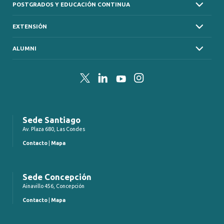
POSTGRADOS Y EDUCACIÓN CONTINUA
EXTENSIÓN
ALUMNI
Twitter
LinkedIn
YouTube
Instagram
Sede Santiago
Av. Plaza 680, Las Condes
Contacto
|
Mapa
Sede Concepción
Ainavillo 456, Concepción
Contacto
|
Mapa