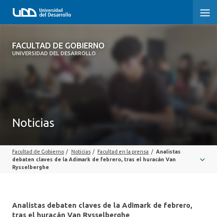
FACULTAD DE GOBIERNO
FACULTAD DE GOBIERNO
UNIVERSIDAD DEL DESARROLLO
INICIO
CARRERAS
CENTROS DE INVESTIGACIÓN
Noticias
POSTGRADOS Y EDUCACIÓN CONTINUA
Facultad de Gobierno
/
Noticias
/
Facultad en la prensa
/
Analistas
EXTENSIÓN
debaten claves de la Adimark de febrero, tras el huracán Van
Rysselberghe
ALUMNI
Analistas debaten claves de la Adimark de febrero,
tras el huracán Van Rysselberghe