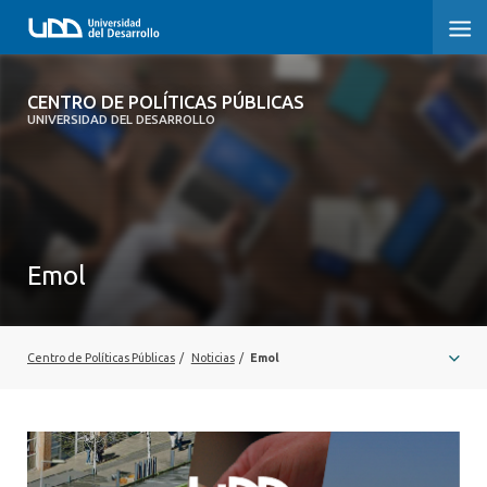
CENTRO DE POLÍTICAS PÚBLICAS
CENTRO DE POLÍTICAS PÚBLICAS
UNIVERSIDAD DEL DESARROLLO
INICIO
SOBRE EL CENTRO
DOCUMENTOS DE TRABAJO
Emol
Centro de Políticas Públicas
/
Noticias
/
Emol