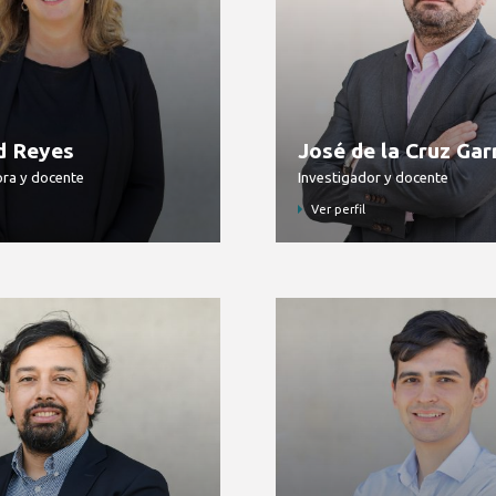
d Reyes
José de la Cruz Gar
ora y docente
Investigador y docente
Ver perfil