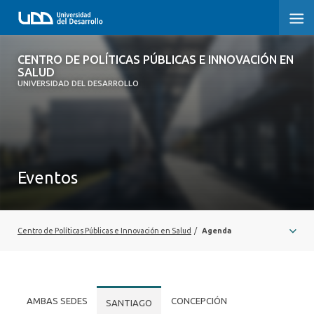
CENTRO DE POLÍTICAS PÚBLICAS E
CENTRO DE POLÍTICAS PÚBLICAS E INNOVACIÓN EN
INNOVACIÓN EN SALUD
SALUD
UNIVERSIDAD DEL DESARROLLO
INICIO
QUÉ ES CIPS
Eventos
QUIÉNES SOMOS
PUBLICACIONES
Centro de Políticas Públicas e Innovación en Salud
/
Agenda
SEMINARIOS, CHARLAS U OTROS
ACTUALIDAD
COMUNIDAD CIPS
AMBAS SEDES
CONCEPCIÓN
SANTIAGO