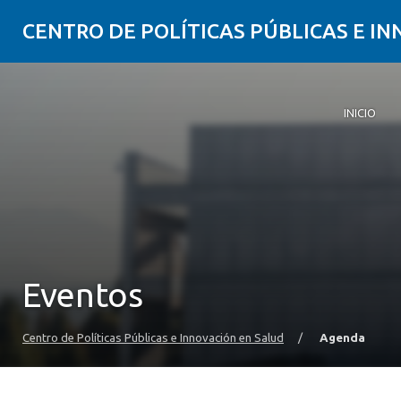
CENTRO DE POLÍTICAS PÚBLICAS E I
INICIO
Inicio
Qué es CI
Quiénes 
Publicaci
Seminarios
Actualida
Comunida
Eventos
Centro de Políticas Públicas e Innovación en Salud
/
Agenda