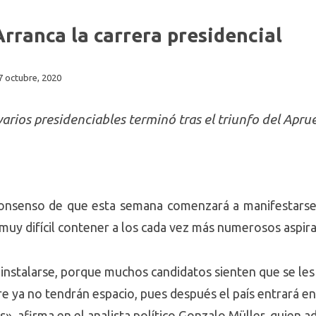
Arranca la carrera presidencial
7 octubre, 2020
varios presidenciables terminó tras el triunfo del Apr
 consenso de que esta semana comenzará a manifestarse
á muy difícil contener a los cada vez más numerosos aspi
instalarse, porque muchos candidatos sienten que se les 
e ya no tendrán espacio, pues después el país entrará en
s», afirma en el analista político Gonzalo Müller, quien 