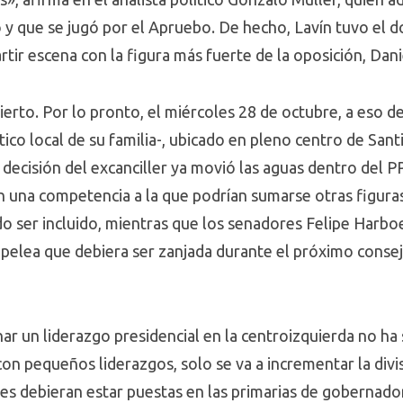
smo y que se jugó por el Apruebo. De hecho, Lavín tuvo el
tir escena con la figura más fuerte de la oposición, Dani
ierto. Por lo pronto, el miércoles 28 de octubre, a eso de
co local de su familia-, ubicado en pleno centro de San
 decisión del excanciller ya movió las aguas dentro del PP
en una competencia a la que podrían sumarse otras figur
tido ser incluido, mientras que los senadores Felipe Har
pelea que debiera ser zanjada durante el próximo conse
ar un liderazgo presidencial en la centroizquierda no ha 
 con pequeños liderazgos, solo se va a incrementar la divi
s debieran estar puestas en las primarias de gobernador