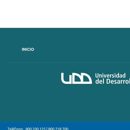
INICIO
Teléfono:
800 200 125
|
800 718 700