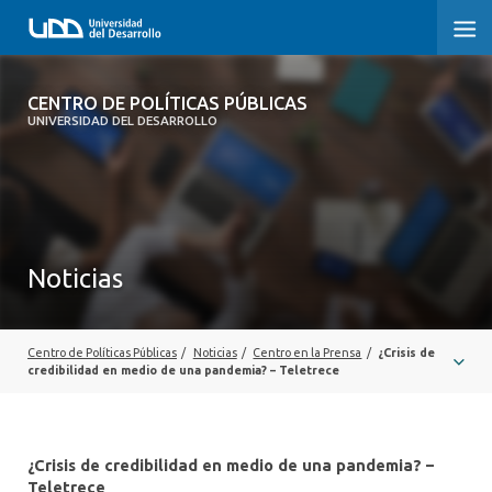
CENTRO DE POLÍTICAS PÚBLICAS
CENTRO DE POLÍTICAS PÚBLICAS
UNIVERSIDAD DEL DESARROLLO
INICIO
SOBRE EL CENTRO
DOCUMENTOS DE TRABAJO
Noticias
Centro de Políticas Públicas
/
Noticias
/
Centro en la Prensa
/
¿Crisis de
credibilidad en medio de una pandemia? – Teletrece
¿Crisis de credibilidad en medio de una pandemia? –
Teletrece