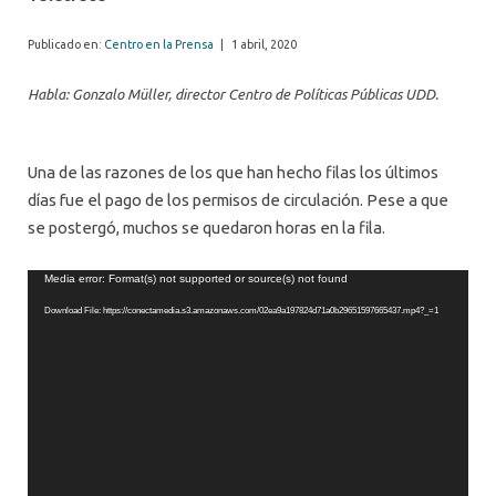
Publicado en:
Centro en la Prensa
|
1 abril, 2020
Habla: Gonzalo Müller, director Centro de Políticas Públicas UDD.
Una de las razones de los que han hecho filas los últimos
días fue el pago de los permisos de circulación. Pese a que
se postergó, muchos se quedaron horas en la fila.
Video
Media error: Format(s) not supported or source(s) not found
Player
Download File: https://conectamedia.s3.amazonaws.com/02ea9a197824d71a0b29651597665437.mp4?_=1