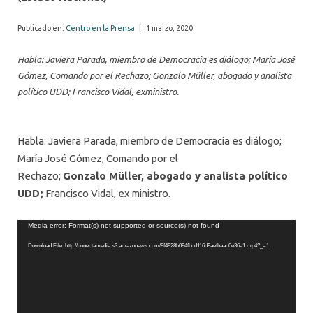
Publicado en:
Centro en la Prensa
|
1 marzo, 2020
Habla: Javiera Parada, miembro de Democracia es diálogo; María José
Gómez, Comando por el Rechazo; Gonzalo Müller, abogado y analista
político UDD; Francisco Vidal, exministro.
Habla: Javiera Parada, miembro de Democracia es diálogo;
María José Gómez, Comando por el
Rechazo;
Gonzalo
Müller
, abogado y analista político
UDD;
Francisco Vidal, ex ministro.
Video
Media error: Format(s) not supported or source(s) not found
Player
Download File: http://conectamedia.s3.amazonaws.com/8f4928b094fbdd116d9aefbaac0e36a1.mp4?_=1