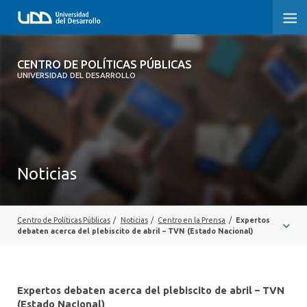
CENTRO DE POLÍTICAS PÚBLICAS
CENTRO DE POLÍTICAS PÚBLICAS
UNIVERSIDAD DEL DESARROLLO
INICIO
SOBRE EL CENTRO
DOCUMENTOS DE TRABAJO
Noticias
Centro de Políticas Públicas
/
Noticias
/
Centro en la Prensa
/
Expertos
debaten acerca del plebiscito de abril – TVN (Estado Nacional)
Expertos debaten acerca del plebiscito de abril – TVN
(Estado Nacional)