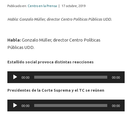
Publicado en:
Centro en la Prensa
|
17 octubre, 2019
Habla: Gonzalo Müller, director Centro Políticas Públicas UDD.
Habla:
Gonzalo
Müller
, director Centro Políticas
Públicas
UDD.
Estallido social provoca distintas reacciones
Audio
00:00
00:00
Player
Presidentes de la Corte Suprema y el TC se reúnen
Audio
00:00
00:00
Player