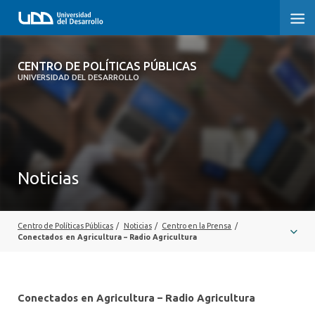
CENTRO DE POLÍTICAS PÚBLICAS
CENTRO DE POLÍTICAS PÚBLICAS
UNIVERSIDAD DEL DESARROLLO
INICIO
SOBRE EL CENTRO
DOCUMENTOS DE TRABAJO
Noticias
Centro de Políticas Públicas
/
Noticias
/
Centro en la Prensa
/
Conectados en Agricultura – Radio Agricultura
Conectados en Agricultura – Radio Agricultura