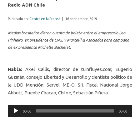
Radio ADN Chile
Publicado en:
Centro en la Prensa
|
16 septiembre, 2019
Medios brasileños dieron cuenta de boleta entre el empresario Leo
Pinheiro, ex presidente de OAS, y Martelli & Asociados para campaña
de ex presidenta Michelle Bachelet.
Habla:
Axel Callís, director de tuinfluyes.com; Eugenio
Guzmán, consejo Libertad y Desarrollo y cientista político de
la
UDD
Mención: Servel, ME-O, SII, Fiscal Nacional Jorge
Abbott, Puente Chacao, Chiloé, Sebastián Piñera.
Audio
00:00
00:00
Player