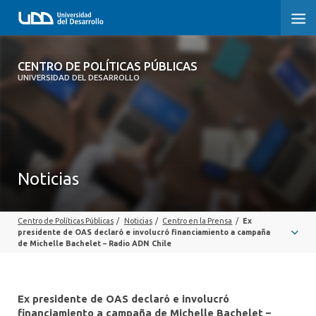
CENTRO DE POLÍTICAS PÚBLICAS
CENTRO DE POLÍTICAS PÚBLICAS
UNIVERSIDAD DEL DESARROLLO
INICIO
SOBRE EL CENTRO
DOCUMENTOS DE TRABAJO
Noticias
Centro de Políticas Públicas
/
Noticias
/
Centro en la Prensa
/
Ex
presidente de OAS declaró e involucró financiamiento a campaña
de Michelle Bachelet – Radio ADN Chile
Ex presidente de OAS declaró e involucró
financiamiento a campaña de Michelle Bachelet –