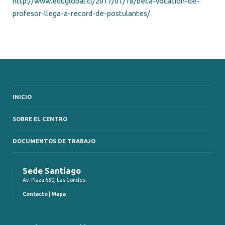
http://www.eduglobal.cl/2017/01/18/beca-vocacion-de-
profesor-llega-a-record-de-postulantes/
INICIO
SOBRE EL CENTRO
DOCUMENTOS DE TRABAJO
Sede Santiago
Av. Plaza 680, Las Condes
Contacto
|
Mapa