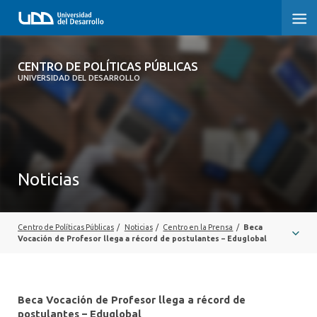
CENTRO DE POLÍTICAS PÚBLICAS
CENTRO DE POLÍTICAS PÚBLICAS
UNIVERSIDAD DEL DESARROLLO
INICIO
SOBRE EL CENTRO
DOCUMENTOS DE TRABAJO
Noticias
Centro de Políticas Públicas
/
Noticias
/
Centro en la Prensa
/
Beca
Vocación de Profesor llega a récord de postulantes – Eduglobal
Beca Vocación de Profesor llega a récord de
postulantes – Eduglobal