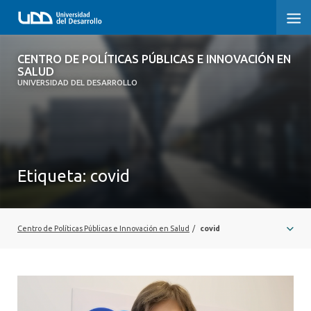
CENTRO DE POLÍTICAS PÚBLICAS E
CENTRO DE POLÍTICAS PÚBLICAS E INNOVACIÓN EN
INNOVACIÓN EN SALUD
SALUD
UNIVERSIDAD DEL DESARROLLO
INICIO
QUÉ ES CIPS
Etiqueta:
covid
QUIÉNES SOMOS
PUBLICACIONES
Centro de Políticas Públicas e Innovación en Salud
/
covid
SEMINARIOS, CHARLAS U OTROS
ACTUALIDAD
COMUNIDAD CIPS