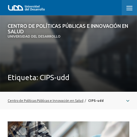
CENTRO DE POLÍTICAS PÚBLICAS E
CENTRO DE POLÍTICAS PÚBLICAS E INNOVACIÓN EN
INNOVACIÓN EN SALUD
SALUD
UNIVERSIDAD DEL DESARROLLO
INICIO
QUÉ ES CIPS
Etiqueta:
CIPS-udd
QUIÉNES SOMOS
PUBLICACIONES
Centro de Políticas Públicas e Innovación en Salud
/
CIPS-udd
SEMINARIOS, CHARLAS U OTROS
ACTUALIDAD
COMUNIDAD CIPS