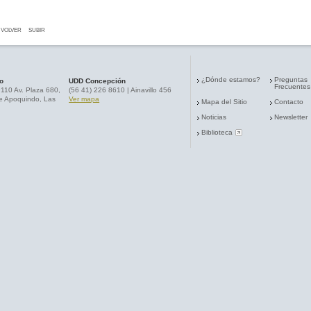
VOLVER
SUBIR
¿Dónde estamos?
Preguntas
o
UDD Concepción
Frecuentes
9110 Av. Plaza 680,
(56 41) 226 8610 | Ainavillo 456
e Apoquindo, Las
Ver mapa
Mapa del Sitio
Contacto
Noticias
Newsletter
Biblioteca