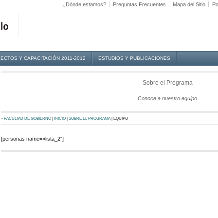
¿Dónde estamos?
Preguntas Frecuentes
Mapa del Sitio
Po
ECTOS Y CAPACITACIÓN 2011-2012
ESTUDIOS Y PUBLICACIONES
Sobre el Programa
Conoce a nuestro equipo
«
FACULTAD DE GOBIERNO
|
INICIO
|
SOBRE EL PROGRAMA
|
EQUIPO
[personas name=»lista_2″]