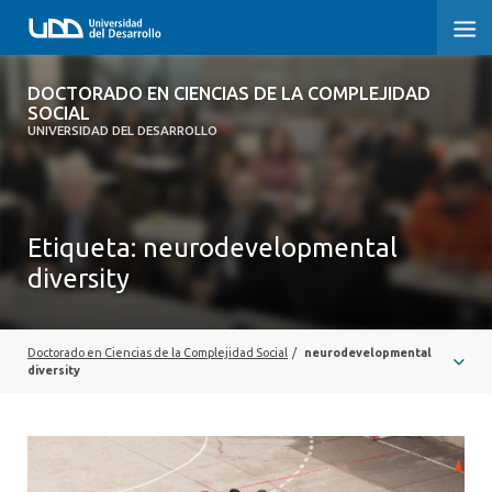
DOCTORADO EN CIENCIAS DE LA
DOCTORADO EN CIENCIAS DE LA COMPLEJIDAD
COMPLEJIDAD SOCIAL
SOCIAL
UNIVERSIDAD DEL DESARROLLO
INICIO
PRESENTACIÓN
Etiqueta:
neurodevelopmental
diversity
NOSOTROS
PROGRAMA
Doctorado en Ciencias de la Complejidad Social
/
neurodevelopmental
INVESTIGACIÓN
diversity
ADMISIÓN