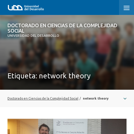
DOCTORADO EN CIENCIAS DE LA
DOCTORADO EN CIENCIAS DE LA COMPLEJIDAD
COMPLEJIDAD SOCIAL
SOCIAL
UNIVERSIDAD DEL DESARROLLO
INICIO
PRESENTACIÓN
Etiqueta:
network theory
NOSOTROS
PROGRAMA
Doctorado en Ciencias de la Complejidad Social
/
network theory
INVESTIGACIÓN
ADMISIÓN