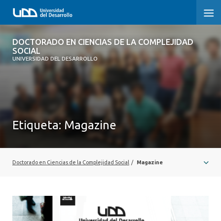
DOCTORADO EN CIENCIAS DE LA
DOCTORADO EN CIENCIAS DE LA COMPLEJIDAD
COMPLEJIDAD SOCIAL
SOCIAL
UNIVERSIDAD DEL DESARROLLO
INICIO
PRESENTACIÓN
Etiqueta:
Magazine
NOSOTROS
PROGRAMA
Doctorado en Ciencias de la Complejidad Social
/
Magazine
INVESTIGACIÓN
ADMISIÓN