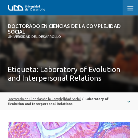
DOCTORADO EN CIENCIAS DE LA
DOCTORADO EN CIENCIAS DE LA COMPLEJIDAD
COMPLEJIDAD SOCIAL
SOCIAL
UNIVERSIDAD DEL DESARROLLO
INICIO
PRESENTACIÓN
Etiqueta:
Laboratory of Evolution
and Interpersonal Relations
NOSOTROS
PROGRAMA
Doctorado en Ciencias de la Complejidad Social
/
Laboratory of
INVESTIGACIÓN
Evolution and Interpersonal Relations
ADMISIÓN