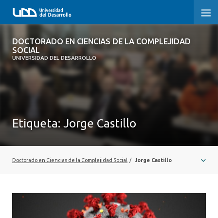
DOCTORADO EN CIENCIAS DE LA
DOCTORADO EN CIENCIAS DE LA COMPLEJIDAD
COMPLEJIDAD SOCIAL
SOCIAL
UNIVERSIDAD DEL DESARROLLO
INICIO
PRESENTACIÓN
Etiqueta:
Jorge Castillo
NOSOTROS
PROGRAMA
Doctorado en Ciencias de la Complejidad Social
/
Jorge Castillo
INVESTIGACIÓN
ADMISIÓN