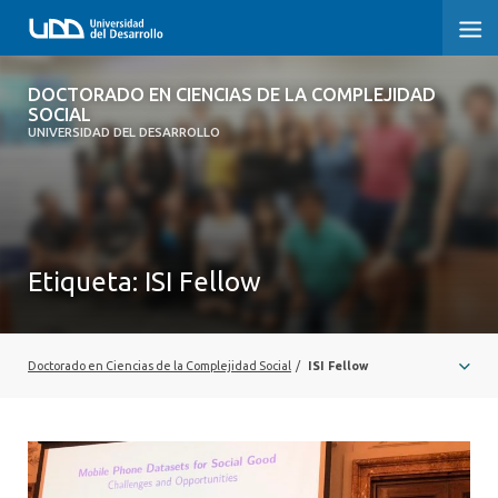
DOCTORADO EN CIENCIAS DE LA
DOCTORADO EN CIENCIAS DE LA COMPLEJIDAD
COMPLEJIDAD SOCIAL
SOCIAL
UNIVERSIDAD DEL DESARROLLO
INICIO
PRESENTACIÓN
Etiqueta:
ISI Fellow
NOSOTROS
PROGRAMA
Doctorado en Ciencias de la Complejidad Social
/
ISI Fellow
INVESTIGACIÓN
ADMISIÓN