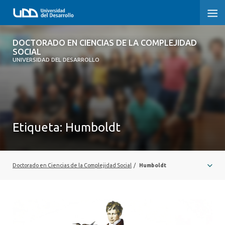
DOCTORADO EN CIENCIAS DE LA
DOCTORADO EN CIENCIAS DE LA COMPLEJIDAD
COMPLEJIDAD SOCIAL
SOCIAL
UNIVERSIDAD DEL DESARROLLO
INICIO
PRESENTACIÓN
Etiqueta:
Humboldt
NOSOTROS
PROGRAMA
Doctorado en Ciencias de la Complejidad Social
/
Humboldt
INVESTIGACIÓN
ADMISIÓN