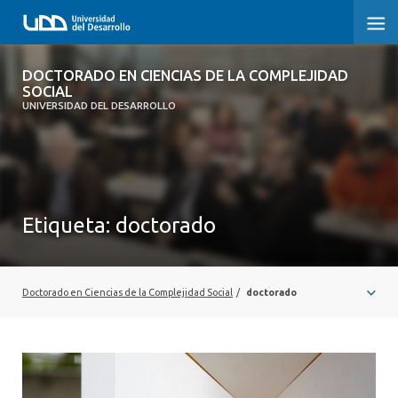
DOCTORADO EN CIENCIAS DE LA
DOCTORADO EN CIENCIAS DE LA COMPLEJIDAD
COMPLEJIDAD SOCIAL
SOCIAL
UNIVERSIDAD DEL DESARROLLO
INICIO
PRESENTACIÓN
Etiqueta:
doctorado
NOSOTROS
PROGRAMA
Doctorado en Ciencias de la Complejidad Social
/
doctorado
INVESTIGACIÓN
ADMISIÓN