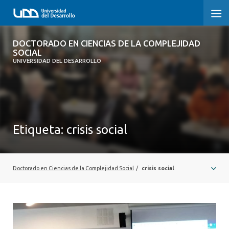
DOCTORADO EN CIENCIAS DE LA
DOCTORADO EN CIENCIAS DE LA COMPLEJIDAD
COMPLEJIDAD SOCIAL
SOCIAL
UNIVERSIDAD DEL DESARROLLO
INICIO
PRESENTACIÓN
Etiqueta:
crisis social
NOSOTROS
PROGRAMA
Doctorado en Ciencias de la Complejidad Social
/
crisis social
INVESTIGACIÓN
ADMISIÓN