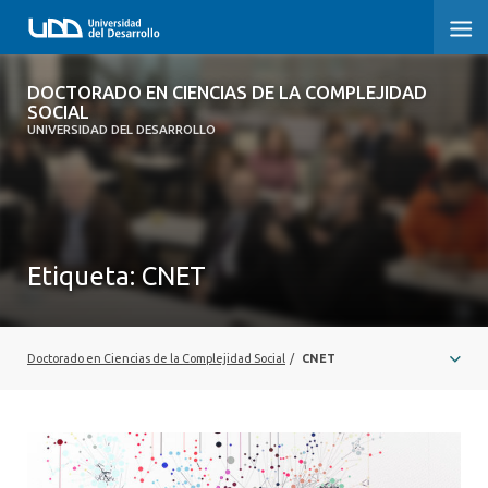
DOCTORADO EN CIENCIAS DE LA
DOCTORADO EN CIENCIAS DE LA COMPLEJIDAD
COMPLEJIDAD SOCIAL
SOCIAL
UNIVERSIDAD DEL DESARROLLO
INICIO
PRESENTACIÓN
Etiqueta:
CNET
NOSOTROS
PROGRAMA
Doctorado en Ciencias de la Complejidad Social
/
CNET
INVESTIGACIÓN
ADMISIÓN