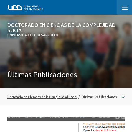
DOCTORADO EN CIENCIAS DE LA
DOCTORADO EN CIENCIAS DE LA COMPLEJIDAD
COMPLEJIDAD SOCIAL
SOCIAL
UNIVERSIDAD DEL DESARROLLO
INICIO
PRESENTACIÓN
Últimas Publicaciones
NOSOTROS
PROGRAMA
Doctorado en Ciencias de la Complejidad Social
/
Últimas Publicaciones
INVESTIGACIÓN
ADMISIÓN