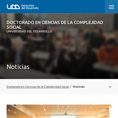
DOCTORADO EN CIENCIAS DE LA
DOCTORADO EN CIENCIAS DE LA COMPLEJIDAD
COMPLEJIDAD SOCIAL
SOCIAL
UNIVERSIDAD DEL DESARROLLO
INICIO
PRESENTACIÓN
Noticias
NOSOTROS
PROGRAMA
Doctorado en Ciencias de la Complejidad Social
/
Noticias
INVESTIGACIÓN
ADMISIÓN