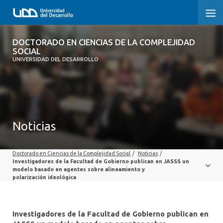
DOCTORADO EN CIENCIAS DE LA
DOCTORADO EN CIENCIAS DE LA COMPLEJIDAD
COMPLEJIDAD SOCIAL
SOCIAL
UNIVERSIDAD DEL DESARROLLO
INICIO
PRESENTACIÓN
Noticias
NOSOTROS
PROGRAMA
Doctorado en Ciencias de la Complejidad Social
/
Noticias
/
Investigadores de la Facultad de Gobierno publican en JASSS un
INVESTIGACIÓN
modelo basado en agentes sobre alineamiento y
polarización ideológica
ADMISIÓN
Investigadores de la Facultad de Gobierno publican en