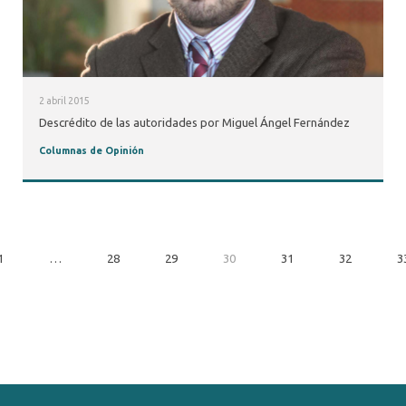
2 abril 2015
Descrédito de las autoridades por Miguel Ángel Fernández
Columnas de Opinión
1
…
28
29
30
31
32
3