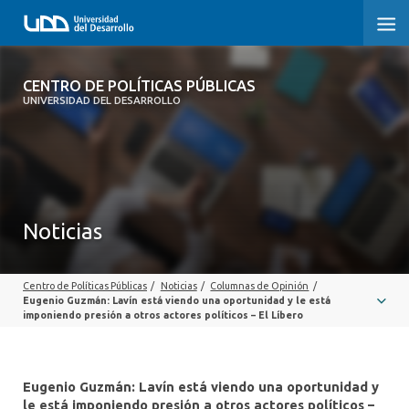
CENTRO DE POLÍTICAS PÚBLICAS
CENTRO DE POLÍTICAS PÚBLICAS
UNIVERSIDAD DEL DESARROLLO
INICIO
SOBRE EL CENTRO
DOCUMENTOS DE TRABAJO
Noticias
Centro de Políticas Públicas
/
Noticias
/
Columnas de Opinión
/
Eugenio Guzmán: Lavín está viendo una oportunidad y le está
imponiendo presión a otros actores políticos – El Líbero
Eugenio Guzmán: Lavín está viendo una oportunidad y
le está imponiendo presión a otros actores políticos –